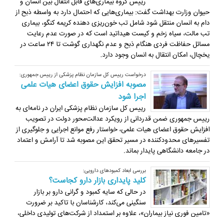
رییس گروه بیماری‌های قابل انتقال بین انسان و
حیوان وزارت بهداشت گفت: بیماری‌هایی که احتمال دارد به واسطه ذبح از
دام به انسان منتقل شود شامل تب خون‌ریزی دهنده کریمه کنگو، بیماری
تب مالت، سیاه زخم و کیست هیداتید است که در صورت عدم رعایت
مسائل حفاظت فردی هنگام ذبح و عدم نگهداری گوشت تا ۲۴ ساعت در
یخچال، امکان انتقال به انسان وجود دارد.
درخواست رییس کل سازمان نظام پزشکی از رییس جمهوری:
مصوبه افزایش حقوق اعضای هیات علمی
اجرا شود
رییس کل سازمان نظام پزشکی ایران در نامه‌ای به
رییس‌ جمهوری ضمن قدردانی از رویکرد عدالت‌محور دولت در تصویب
افزایش حقوق اعضای هیات علمی، خواستار رفع موانع اجرایی و جلوگیری از
تفسیرهای محدودکننده در مسیر تحقق این مصوبه شد تا آرامش و اعتماد
در جامعه دانشگاهی پایدار بماند.
بررسی ابعاد کمبودهای دارویی:
کلید پایداری بازار دارو کجاست؟
در حالی که سایه کمبود و گرانی دارو بر بازار
سنگینی می‌کند، کارشناسان با تاکید بر ضرورت
«تامین فوری نیاز بیماران»، علاوه بر استمداد از شرکت‌های تولیدی داخلی،