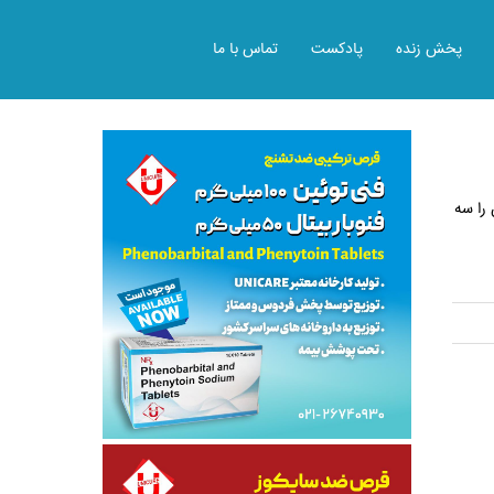
پخش زنده
پادکست
تماس با ما
 را سه