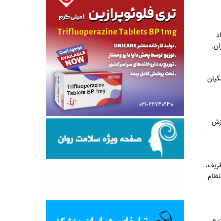
د
ان.
کیان
وزش
ریف،
نظام
 و