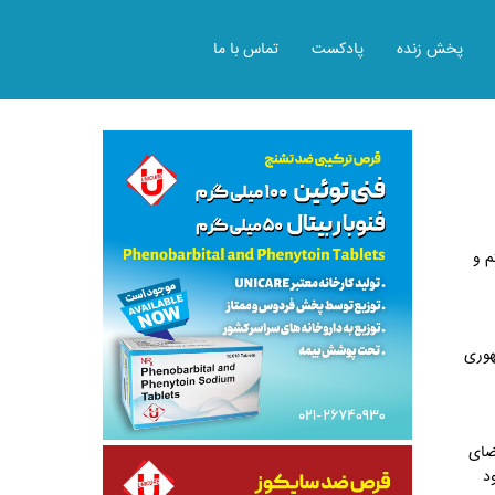
پخش زنده
پادکست
تماس با ما
م و
است جمهوری
ضای
د