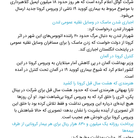
شرکت گوگل اعلام کرده است که هر روز حدود ۱۸ میلیون ایمیل کلاهبرداری
با موضوع مربوط به بیماری کووید ۱۹ ناشی از ویروس کرونا جدید ارسال
می‌شود.
اجباری شدن ماسک در وسایل نقلیه عمومی لندن
شهردار لندن درخواست کرد:
شهردار لندن به دنبال مرگ حدود ۲۰ راننده اتوبوس‌های این شهر در اثر
کرونا از دولت خواست که زدن ماسک را برای مسافران وسایل نقلیه عمومی
در پایتخت انگلستان اجباری کند.
کنترل کرونا در آلمان
وزیر بهداشت آلمان در پی کاهش آمار مبتلایان به ویروس کرونا در این
کشور اعلام کرد که شیوع بیماری کووید ۱۹ در آلمان تحت کنترل در آمده
است.
هنرمندی که هشت سال قبل کرونا را کشید
تارا بهبهانی هنرمندی است که حدود هشت سال قبل برای شرکت در بینال
پکن، اثری را خلق کرد که به ویروس کرونا بی‌شباهت نبود. او آن روزها
هیچ ایده‌ای درباره این ویروس نداشت و فقط تلاش کرده بود با خلق این
اثر تصویری از آینده بشریت را نشان بدهد؛ تصویری که حالا شباهتش با
ویروس کرونا برای خودش هم عجیب است.
پرداخت روزانه یک میلیون و ۸۳۰ هزار ریال برای هر بیمار کرونایی از طرف
بیمه‌ها
معاون کل وزارت بهداشت مطرح کرد: