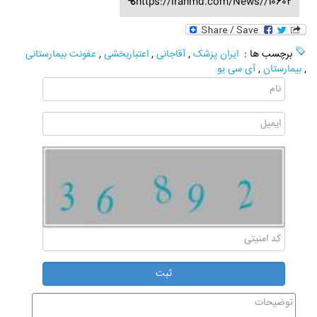
https://iranmd.com/News//10602
برچسب ها :
ایران پزشک
,
آقاجانی
,
اعتباربخشی
,
عفونت بیمارستانی
,
بیمارستان
,
آی سی یو