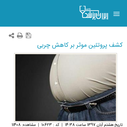
Toggle
navigation
کشف پروتئین موثر بر کاهش چربی
تاريخ:هشتم آبان 1397 ساعت 14:38
|
کد : 10623
|
مشاهده: 11408