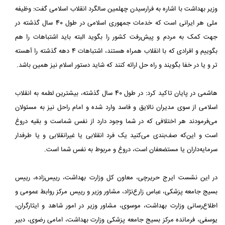
وزیر بهداشت با اشاره به فرارسیدن چهلمین سالگرد انقلاب اسلامی گفت: وظیفه
ملی هر ایرانی است که خدمات جمهوری اسلامی در طول 40 سال گذشته در
جهت کمک به مردم و پیش‌رفت کشور را بگوید البته باید اشتباهات را هم
بگوییم و افرادی که با انقلاب همراه هستند، اشتباهات 4 دهه گذشته را آهسته
تر و یا در خفا بگویند و راه حل ارائه کنند که شاید دستور اسلام نیز همین باشد.
هاشمی در پایان تاکید کرد: در طول 40 سال گذشته، بیشترین لطمه به انقلاب
اسلامی از سوی مدیران نالایق و فاسد وارد شده و امام راحل نیز به مسئولان
می‌فرمودند هر اختلافی که در شما وجود دارد از نفس شماست و بقیه دروغ
است و این‌که صف‌بندی می‌کنید یک فرد انقلابی یا غیرانقلابی و یا طرفدار
سرمایه‌داران یا مستضعفان است، دروغ و مربوط به نفس شما است.
در این نشست ایرج حریرچی، معاون کل وزارت بهداشت، رییس‌زاده، رییس
بسیج جامعه پزشکی، عباس زارع‌نژاد، مشاور وزیر و رییس مرکز روابط عمومی و
اطلاع‌رسانی وزارت بهداشت، موسوی، مشاور وزیر در امور شاهد و ایثارگران،
یوسفی، فرمانده مرکز بسیج جامعه پزشکی وزارت بهداشت، امامی رضوی، دبیر