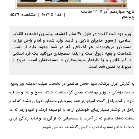
تاريخ:دوازدهم آذر 1397 ساعت
|
کد : 10745
|
مشاهده: 11529
23:35
وزیر بهداشت گفت: در طول 40 سال گذشته، بیشترین لطمه به انقلاب
اسلامی از سوی مدیران نالایق و فاسد وارد شده و امام راحل نیز به
مسئولان می‌فرمودند هر اختلافی که در شما وجود دارد از نفس
شماست و بقیه دروغ است و اینکه صف‌بندی می‌کنید یک فرد انقلابی
یا غیرانقلابی و یا طرفدار سرمایه‌داران یا مستضعفان است، دروغ و
مربوط به نفس شما است.
به گزارش ایران پزشک، سید حسن هاشمی در نشست هیئت اندیشه ورز بسیج
جامعه پزشکی با وزیر بهداشت ضمن گرامیداشت هفته بسیج و یاد و خاطره
شهدا و امام راحل گفت: امیدوارم همه بسیجیان مصداق تعریفی باشند که امام
راحل در نوشتار بسیار زیبای خودشان آن‌ها را توصیف کردند و امیدواریم که ما
لیاقت داشته باشیم که در آخرت با بسیجیانی که از آرزوها و لذایذ زندگی فردی
خود به خاطر اسلام، انقلاب و کشور گذشتند، محشور شویم.