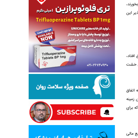
خورند،
یر این
افتاد،
ای خشت
 اتفاق
 زمینه
که برای
ع مالی