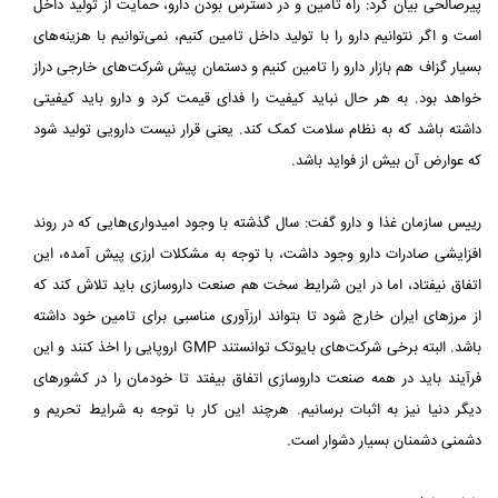
پیرصالحی بیان کرد: راه تامین و در دسترس بودن دارو، حمایت از تولید داخل
است و اگر نتوانیم دارو را با تولید داخل تامین کنیم، ‏نمی‌توانیم با هزینه‌های
بسیار گزاف هم بازار دارو را تامین کنیم و دستمان پیش شرکت‌های خارجی دراز
خواهد بود. به هر حال نباید ‏کیفیت را فدای قیمت کرد و دارو باید کیفیتی
داشته باشد که به نظام سلامت کمک کند. یعنی قرار نیست دارویی تولید شود
که عوارض ‏آن بیش از فواید باشد.‏
رییس سازمان غذا و دارو گفت: سال گذشته با وجود امیدواری‌هایی که در روند
افزایشی صادرات دارو وجود داشت، با توجه به ‏مشکلات ارزی پیش آمده، این
اتفاق نیفتاد، اما در این شرایط سخت هم صنعت داروسازی باید تلاش کند که
از مرزهای ایران خارج ‏شود تا بتواند ارزآوری مناسبی برای تامین خود داشته
باشد. البته برخی شرکت‌های بایوتک توانستند ‏GMP‏ اروپایی را اخذ کنند و این
‏فرآیند باید در همه صنعت داروسازی اتفاق بیفتد تا خودمان را در کشورهای
دیگر دنیا نیز به اثبات برسانیم. هرچند این کار با توجه به ‏شرایط تحریم و
دشمنی دشمنان بسیار دشوار است.‏