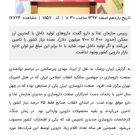
تاريخ:يازدهم اسفند 1397 ساعت 10:30
|
کد : 11157
|
مشاهده: 17724
رییس سازمان غذا و دارو گفت: داروهای تولید داخل با کمترین ارز
ممکن (حدود 600 تا 700 میلیون دلار)، عمده ‏نیاز کشور را تامین
می‌کنند و اگر تولید داخل نبود، شاید با 10 برابر این مبلغ نیز توان اداره
بازار دارویی کشور وجود نداشت.‏
به گزارش ایران پزشک به نقل از ایرنا، مهدی پیرصالحی در مراسم توانمندی
صنعت داروسازی در چهلمین سالگرد انقلاب ‏اسلامی ایران که در هتل المپیک
تهران برگزار شد، افزود: صنعت داروسازی ایران یکی از صنایعی بوده که در چهل
سال اخیر با ‏زحمات دست اندرکاران صنعت داروسازی و مدیران سازمان غذا و
دارو موفق بوده است. در ابتدای انقلاب صنایع فقط 25 درصد ‏نیاز کشور را
تامین می‌کردند و بقیه محصولات دارویی وارداتی بود. در زمان جنگ،
کارخانجات داروسازی جدیدی تاسیس شد که ‏یکی از افتخارات کشور محسوب
می‌شود. همچنین هر ساله تعداد اقلام زیاد دارویی توسط این شرکت‌ها مورد