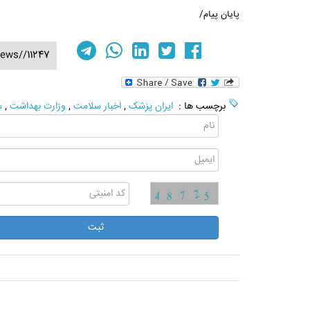
پایان پیام/
ews//11247
برچسب ها :
ایران پزشک
,
اخبار سلامت
,
وزارت بهداشت
,
س