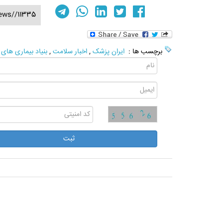
ews//11335
برچسب ها :
ایران پزشک
,
اخبار سلامت
,
بنیاد بیماری های ن