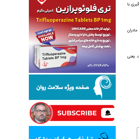
یری با
مادران
. یعنی