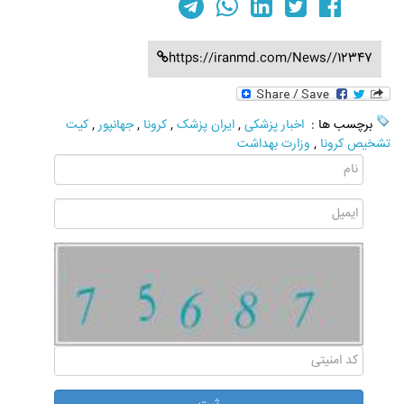
https://iranmd.com/News//12347
برچسب ها :
اخبار پزشکی
,
ایران پزشک
,
کرونا
,
جهانپور
,
کیت
تشخیص کرونا
,
وزارت بهداشت