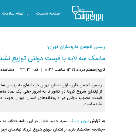
صفحه نخست
نظام سلامت
رییس انجمن داروسازان تهران:
ماسک سه لایه با قیمت دولتی توزیع نش
تاريخ:هفتم مرداد 1399 ساعت 10:29
|
کد : 13221
|
مشاهده: 9882
رییس انجمن داروسازان استان تهران در نامه‌ای به رییس ساز
از ابتدای شروع کرونا در کشور تا به امروز حتی یک عدد ماس
قیمت مصوب دولتی در داروخانه‌های استان تهران جهت عر
نشده است.
به گزارش
ایران پزشک
، سید حمید خوئی در این نامه خطاب به م
«چنانچه استحضار دارید از ابتدای دوران شروع کرونا، نهادهای اجر