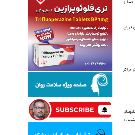
 صدا و
 تهران
 مراکز
روساز،
شده به