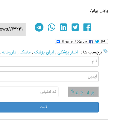
پایان پیام/
ews//13221
برچسب ها :
اخبار پزشکی
,
ایران پزشک
,
ماسک
,
داروخانه
,