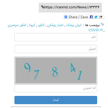
https://iranmd.com/News//13336
برچسب ها :
ایران پزشک
,
اخبار پزشکی
,
کنکور
,
کرونا
,
کنکور سراسری
COVID-19
,