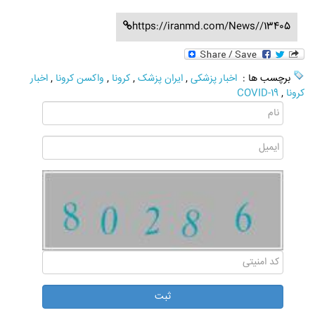
https://iranmd.com/News//13405
برچسب ها :
اخبار پزشکی
,
ایران پزشک
,
کرونا
,
واکسن کرونا
,
اخبار
کرونا
,
COVID-19