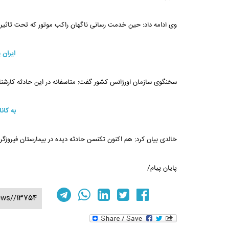
وی ادامه داد: حین خدمت رسانی ناگهان راکب موتور که تحت تاثیر
ایران 
سخنگوی سازمان اورژانس کشور گفت: متاسفانه در این حادثه کارشناس اورژانس 115 تهران از ناحیه دهان مورد آسیب جدی قرار می گی
به کان
خالدی بیان کرد: هم اکنون تکنسن حادثه دیده در بیمارستان فیروز
پایان پیام/
ews//13754