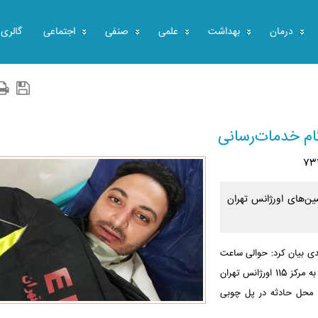
درمان
بهداشت
علمی
صنفی
اجتماعی
گالری
م خدمات‌رسانی
ن‌های اورژانس تهران
دی بیان کرد: حوالی ساعت
12:45 دقیقه بامداد امروز (دوشنبه) تصادف دو دستگاه موتورسیکلت به مرکز 115 اورژانس تهران
ه محل حادثه در پل چوبی