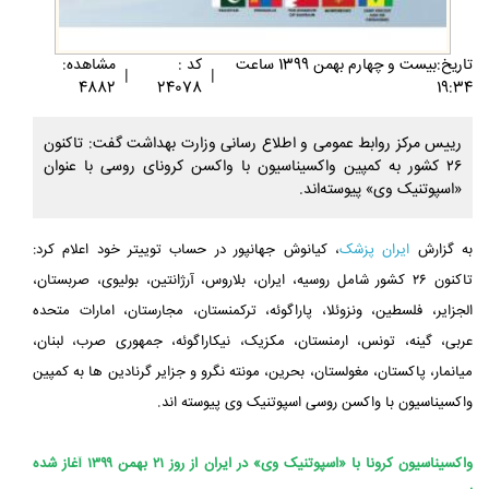
تاريخ:بيست و چهارم بهمن 1399 ساعت
کد :
مشاهده:
|
|
4882
24078
19:34
رییس مرکز روابط عمومی و اطلاع رسانی وزارت بهداشت گفت: تاکنون
۲۶ کشور به کمپین واکسیناسیون با واکسن کرونای روسی با عنوان
«اسپوتنیک وی» پیوسته‌اند.
به گزارش
ایران پزشک
، کیانوش جهانپور در حساب توییتر خود اعلام کرد:
تاکنون ۲۶ کشور شامل روسیه، ایران، بلاروس، آرژانتین، بولیوی، صربستان،
الجزایر، فلسطین، ونزوئلا، پاراگوئه، ترکمنستان، مجارستان، امارات متحده
عربی، گینه، تونس، ارمنستان، مکزیک، نیکاراگوئه، جمهوری صرب، لبنان،
میانمار، پاکستان، مغولستان، بحرین، مونته نگرو و جزایر گرنادین ها به کمپین
واکسیناسیون با واکسن روسی اسپوتنیک وی پیوسته اند.
واکسیناسیون کرونا با «اسپوتنیک وی» در ایران از روز ۲۱ بهمن ۱۳۹۹ آغاز شده