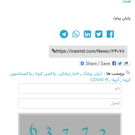
است.
پایان پیام/
https://iranmd.com/News//24078
برچسب ها :
ایران پزشک
,
اخبار پزشکی
,
واکسن کرونا
,
واکسیناسیون
کرونا
,
کرونا
,
COVID-19