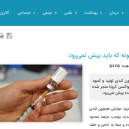
درمان
بهداشت
علمی
صنفی
اجتماعی
گالری
نه که باید پیش نمی‌رود
ه: 5875
 کندی تولید و کمبود
واکسن کرونا منجر شده
ده پیش نمی‌رود.
افزود: عواملی همچون کندی
 مدیا، موجب عرضه محدود
ه و عملا به تاخیر و خلف