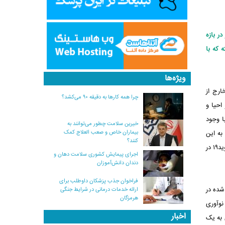
و در بازه
 شمسی گذشته که با
ویژه‌ها
ارج از
چرا همه کارها به دقیقه ۹۰ می‌کشد؟
احیا و
ا وجود
خیرین سلامت چطور می‌توانند به
بیماران خاص و صعب العلاج کمک
به این
کنند؟
موضوع، امروز و با شرایط فعلی عرضه و تقاضای واکسن کرونا، دیگر دشوار نیست و همان‌گونه که تخمین زده می‌شد، عمده واکسیناسیون همگانی علیه کووید۱۹ در
اجرای پیمایش کشوری سلامت دهان و
دندان دانش‌آموزان
فراخوان جذب پزشکان داوطلب برای
شده در
ارائه خدمات درمانی در شرایط جنگی
هرمزگان
نوآوری
اخبار
 به یک