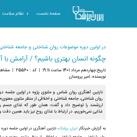
صفحه نخست
نظام سلامت
در اولین دوره موضوعات روان شناختی و جامعه شناختی
چگونه انسان بهتری باشیم؟ / آرامش با آ
تاريخ:چهاردهم مرداد 1401 ساعت 19:11
|
کد : 25560
|
مشاهده: 
نویسنده: امیر پروسنان
نازنین آهنگری روان شناس و مثنوی پژوه در اولین جلسه د
روان شناختی، جامعه شناختی و اخلاقی از منظر مثنوی معنوی»،
ارزشمند را توضیح داد و گفت: همان طور که غذای جسم را 
غذایی نمی‌خوریم، در ارتباط با غذای روح نیز باید همین دقت و 
به گزارش خبرنگار
ایران پزشک
، نازنین آهنگری در اولین جلسه دوره