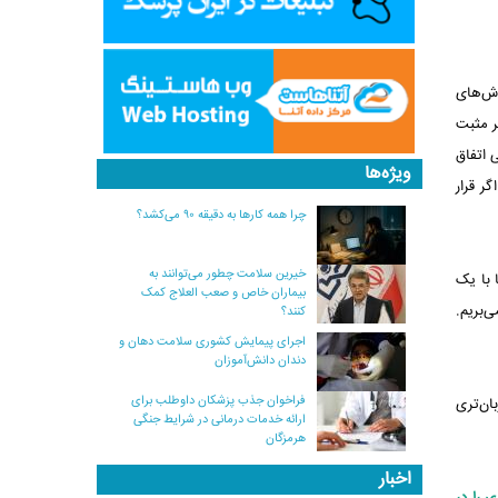
وش‌های
ر مثبت
 اتفاق
ویژه‌ها
ر قرار
چرا همه کارها به دقیقه ۹۰ می‌کشد؟
خیرین سلامت چطور می‌توانند به
 با یک
بیماران خاص و صعب العلاج کمک
‌بریم.
کنند؟
اجرای پیمایش کشوری سلامت دهان و
دندان دانش‌آموزان
فراخوان جذب پزشکان داوطلب برای
بان‌تری
ارائه خدمات درمانی در شرایط جنگی
هرمزگان
اخبار