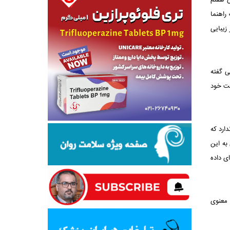
ن هفتم
راهنما
زیبایی
ی گفته
لت خود
ارد که
به این
ی داده
 معنوی