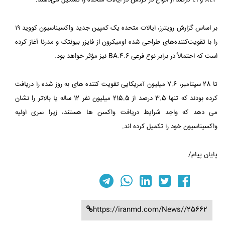
81.3 و 1.1 درصد از انواع در گردش در ایالات متحده را تشکیل می‌دهند.
بر اساس گزارش رویترز، ایالات متحده یک کمپین جدید واکسیناسیون کووید ۱۹
را با تقویت‌کننده‌های طراحی شده اومیکرون از فایزر بیونتک و مدرنا آغاز کرده
است که احتمالاً در برابر نوع فرعی BA.4.6 نیز مؤثر خواهد بود.
تا 28 سپتامبر، 7.6 میلیون آمریکایی تقویت کننده های به روز شده را دریافت
کرده بودند که تنها 3.5 درصد از 215.5 میلیون نفر 12 ساله یا بالاتر را نشان
می دهد که واجد شرایط دریافت واکسن ها هستند، زیرا سری اولیه
واکسیناسیون خود را تکمیل کرده اند.
پایان پیام/
https://iranmd.com/News//25662