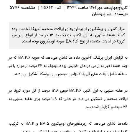
تاريخ:چهاردهم مهر 1401 ساعت 13:49
|
کد : 25662
|
مشاهده: 5776
نویسنده: امیر پروسنان
مرکز کنترل و پیشگیری از بیماری‌های ایالات متحده آمریکا تخمین زده
که تا هفته منتهی به اول اکتبر، نزدیک به ۱۳ درصد از انواع ویروس
کرونا در ایالات متحده از نوع BA.4.6 سویه اومیکرون بوده است.
به گزارش ایران پزشک، آخرین داده ها نشان می‌دهد که سویه BA.4.6 که در
چند هفته اخیر به آرامی در حال افزایش بوده، نزدیک به 22 درصد از موارد را در
منطقه شامل ایالت های آیووا، کانزاس، میسوری و نبراسکا تشکیل می دهد.
در هفته منتهی به اول اکتبر، BA.4.6 فرعی 12.8 درصد از کل موارد کرونا در
ایالات متحده را تشکیل می داد، در حالی که 11.9 درصد برای هفته منتهی به
24 سپتامبر گزارش شده بود.
داده‌ها نشان می‌دهد که زیرمتغیرهای اومیکرون BA.5 و BA.4 به ترتیب