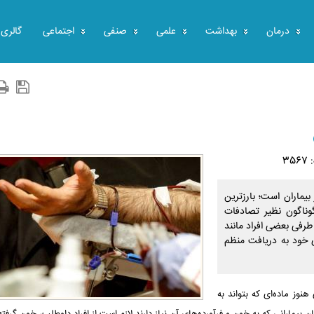
درمان
بهداشت
علمی
صنفی
اجتماعی
گالری
35
یماران است؛ بارزترین
وناگون نظیر تصادفات
طرفی بعضی افراد مانند
دی خود به دریافت منظم
وز ماده‌ای که بتواند به