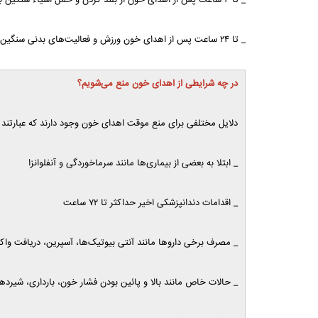
_ تا ۴ ساعت پس از اهدای خون از بلند کردن و حمل اشیاء سنگین با دستی که از آن خونگیری شده خودداری کنید.
_ تا ۲۴ ساعت پس از اهدای خون ورزش و فعالیت‌های بدنی سنگین انجام ندهید (پیاده‌روی مانعی ندارد).
در چه شرایطی از اهدای خون منع می‌شویم؟
دلایل مختلفی برای منع موقت اهدای خون وجود دارند که عبارتند ا
_ ابتلا به بعضی از بیماری‌ها مانند سرماخوردگی و آنفلوانزا
_ اقدامات دندانپزشکی اخیر حداکثر تا ۷۲ ساعت
_ مصرف برخی داروها مانند آنتی بیوتیک‌ها، آسپرین، دریافت واک
_ حالات خاص مانند بالا و پائین بودن فشار خون، بارداری، شیرد