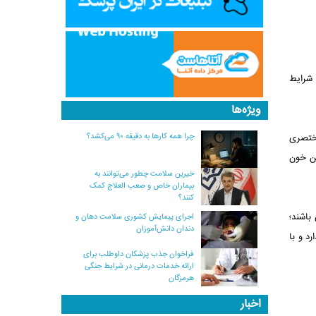
 شرایط
ویژه‌ها
چرا همه کارها به دقیقه ۹۰ می‌کشد؟
مختصری
ین خون
خیرین سلامت چطور می‌توانند به
بیماران خاص و صعب العلاج کمک
کنند؟
باشند؛
اجرای پیمایش کشوری سلامت دهان و
دندان دانش‌آموزان
د و با
فراخوان جذب پزشکان داوطلب برای
ارائه خدمات درمانی در شرایط جنگی
هرمزگان
اخبار