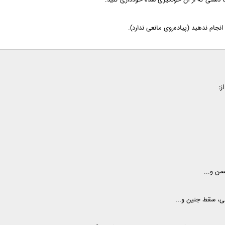
ز:
سن و...
هی، سقط جنین و...