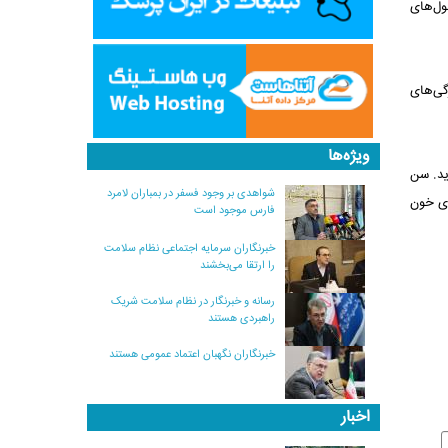
لبول‌های
گی‌های
ویژه‌ها
ید. سن
شواهدی بر وجود فسفر در بمباران لامرد
ن انجام می‌دهند یعنی افرادی که طی ۱۲ ماه گذشته حداقل ۲ بار اهدای خون
فارس موجود است
خبرنگاران سرمایه اجتماعی نظام سلامت
را ارتقا می‌بخشند
رسانه و خبرنگار در نظام سلامت شریک
راهبردی هستند
خبرنگاران نگهبان اعتماد عمومی هستند
اخبار