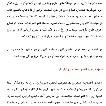
«محمدجواد کبیر» عضو فرهنگستان علوم پزشکی نیز در گفت‌وگو با پژوهشگر
ایرنا می‌گوید: سازمان غذا و دارو در مورد کیفیت برخی از داروهای تامینی باید
احساس مسئولیت بهتری داشته باشد. بیش از کمبود نقدینگی، ضعف مدیریت
در سیاست‌گذاری و برنامه‌ریزی باعث کمبود صدها قلم دارو شده است. در زمان
اجرای طرح دارویار، بی‌تدبیری رخ داد و یک شبه و بدون ارزیابی لازم، ارز دارو
آزاد شد که سبب بروز مشکلاتی در تامین و واردات آنتی بیوتیک شد.
وی ادامه می‌دهد: نوعی عادی‌انگاری و ساده‌انگاری در حوزه دارو رخ داده و این
وضعیت نیز ناشی از نفوذ افراد کم‌تجربه در حوزه برنامه‌ریزی دارو بوده است.
حوزه دارو به تنفس مصنوعی نیاز دارد
«هادی احمدی» مدیر روابط عمومی انجمن داروسازان ایران به پژوهشگر ایرنا
می‌گوید: اکنون بیش از ۳۰۰ قلم کمبود دارو داریم اما از نظر سازمان غذا و دارو،
کمبود زیر ۱۰۰ قلم است. متاسفانه این سازمان آمار دقیقی در این زمینه ندارد.
میزان چک برگشتی داروخانه‌ها در چهار ماهه نخست امسال به رقم بی‌سابقه ۳