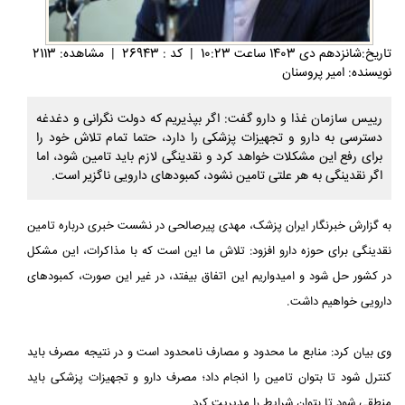
تاريخ:شانزدهم دی 1403 ساعت 10:23
|
کد : 26943
|
مشاهده: 2113
نویسنده: امیر پروسنان
رییس سازمان غذا و دارو گفت: اگر بپذیریم که دولت نگرانی و دغدغه
دسترسی به دارو و تجهیزات پزشکی را دارد، حتما تمام تلاش خود را
برای رفع این مشکلات خواهد کرد و نقدینگی لازم باید تامین شود، اما
اگر نقدینگی به هر علتی تامین نشود، کمبودهای دارویی ناگزیر است.
به گزارش خبرنگار ایران پزشک، مهدی پیرصالحی در نشست خبری درباره تامین
نقدینگی برای حوزه دارو افزود: تلاش ما این است که با مذاکرات، این مشکل
در کشور حل شود و امیدواریم این اتفاق بیفتد، در غیر این صورت، کمبودهای
دارویی خواهیم داشت.
وی بیان کرد: منابع ما محدود و مصارف نامحدود است و در نتیجه مصرف باید
کنترل شود تا بتوان تامین را انجام داد؛ مصرف دارو و تجهیزات پزشکی باید
منطقی شود تا بتوان شرایط را مدیریت کرد.