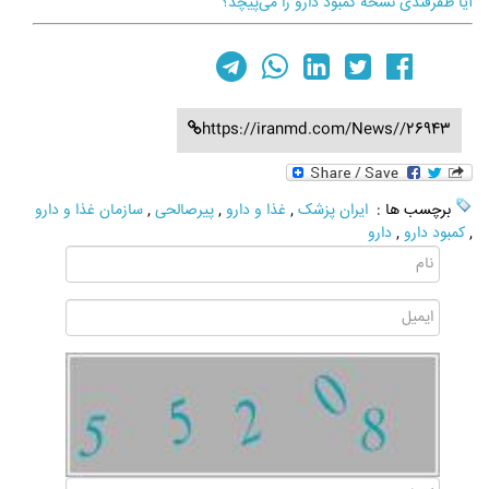
آیا ظفرقندی نسخه کمبود دارو را می‌پیچد؟
https://iranmd.com/News//26943
برچسب ها :
ایران پزشک
,
غذا و دارو
,
پیرصالحی
,
سازمان غذا و دارو
,
کمبود دارو
,
دارو