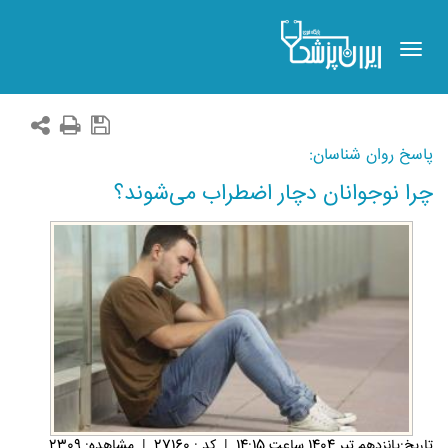
Toggle
navigation
پاسخ روان شناسان:
چرا نوجوانان دچار اضطراب می‌شوند؟
تاريخ:پانزدهم تير 1404 ساعت 14:15
|
کد : 27160
|
مشاهده: 2309