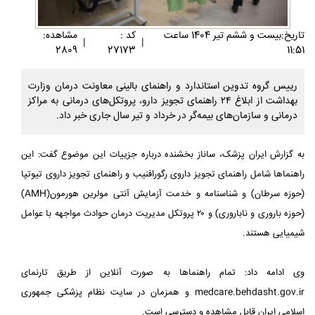
تاريخ:بيست و ششم تير 1404 ساعت
کد :
مشاهده:
|
|
2809
27173
11:51
رییس گروه تدوین استاندارد و راهنمای بالینی معاونت درمان وزارت
بهداشت از ابلاغ ۲۴ راهنمای تجویز دارو، پروتکل‌های درمانی به مراکز
درمانی و سازمان‌های بیمه‌گر در خرداد و تیر سال جاری خبر داد.
به گزارش ایران پزشک، ساناز بخشنده درباره جزییات این موضوع گفت: این
راهنماها شامل راهنمای تجویز داروی رگورافنیب و راهنمای تجویز داروی تیوتپا
(حوزه سرطان) و شناسنامه و خدمت آزمایش آنتی مولرین هورمون(AMH)
(حوزه باروری و ناباروری) و ۲۰ پروتکل مدیریت درمان حوادث مواجهه با عوامل
شیمیایی هستند.
وی ادامه داد: تمام راهنماها به صورت آنلاین از طریق تارنمای
medcare.behdasht.gov.ir و همزمان در سایت نظام پزشکی جمهوری
اسلامی ایران قابل مشاهده و دسترسی است.