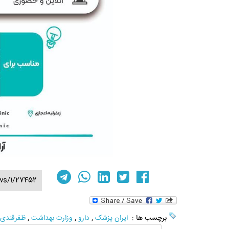
ws/1/27452
برچسب ها :
ایران پزشک
,
دارو
,
وزارت بهداشت
,
ظفرقندی