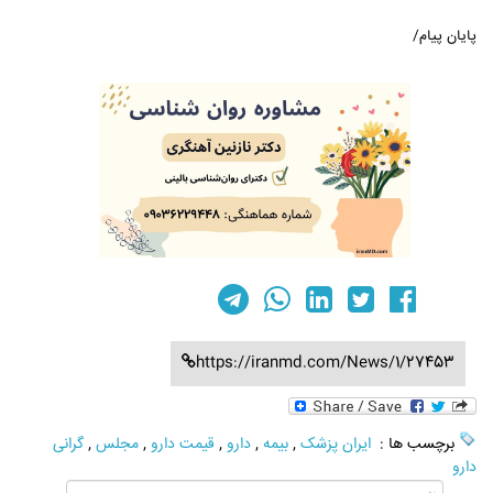
پایان پیام/
https://iranmd.com/News/1/27453
برچسب ها :
ایران پزشک
,
بیمه
,
دارو
,
قیمت دارو
,
مجلس
,
گرانی
دارو