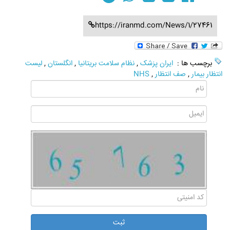
https://iranmd.com/News/1/27461
برچسب ها :
ایران پزشک
,
نظام سلامت بریتانیا
,
انگلستان
,
لیست
انتظار بیمار
,
صف انتظار
,
NHS