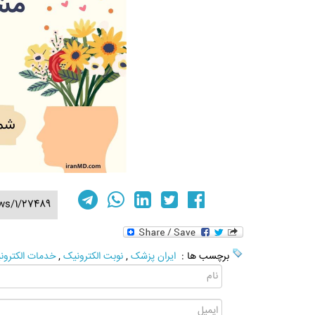
ws/1/27489
برچسب ها :
ایران پزشک
,
نوبت الکترونیک
,
خدمات الکترو