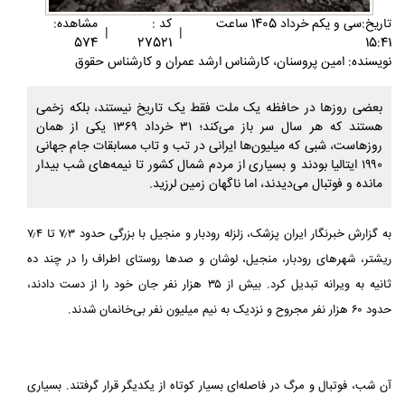
تاريخ:سی و يکم خرداد 1405 ساعت
کد :
مشاهده:
|
|
574
27521
15:41
نویسنده: امین پروسنان، کارشناس ارشد عمران و کارشناس حقوق
بعضی روزها در حافظه یک ملت فقط یک تاریخ نیستند، بلکه زخمی
هستند که هر سال سر باز می‌کند؛ ۳۱ خرداد ۱۳۶۹ یکی از همان
روزهاست، شبی که میلیون‌ها ایرانی در تب و تاب مسابقات جام جهانی
۱۹۹۰ ایتالیا بودند و بسیاری از مردم شمال کشور تا نیمه‌های شب بیدار
مانده و فوتبال می‌دیدند، اما ناگهان زمین لرزید.
به گزارش خبرنگار ایران پزشک، زلزله رودبار و منجیل با بزرگی حدود ۷٫۳ تا ۷٫۴
ریشتر، شهرهای رودبار، منجیل، لوشان و صدها روستای اطراف را در چند ده
ثانیه به ویرانه تبدیل کرد. بیش از ۳۵ هزار نفر جان خود را از دست دادند،
حدود ۶۰ هزار نفر مجروح و نزدیک به نیم میلیون نفر بی‌خانمان شدند.
آن شب، فوتبال و مرگ در فاصله‌ای بسیار کوتاه از یکدیگر قرار گرفتند. بسیاری