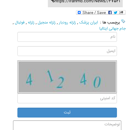
https://iranmd.com/News//27521
برچسب ها :
ایران پزشک
,
زلزله رودبار
,
زلزله منجیل
,
زلزله
,
فوتبال
,
جام جهانی ایتالیا