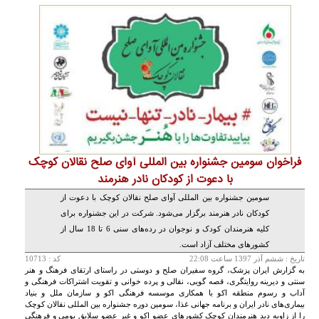
فراخوان سومین جشنواره بین المللی آواى صلح نقالان کوچک
با دعوت از کودکان نادر هنرمند
سومین جشنواره بین المللی آوای صلح نقالان کوچک با دعوت از
کودکان نادر هنرمند برگزار می‌شود. شرکت در این جشنواره برای
کلیه هنرمندان کودک و نوجوان در رده‌های سنی 6 تا 18 سال از
کشورهاى مختلف آزاد است.
تاريخ :
ششم آذر 1397 ساعت 22:08
کد : 10713
به گزارش ایران پزشک، گروه سفیران صلح و دوستی در راستای ارتقای فرهنگ و هنر
سنتی و دیرینه روایتگری، قصه گویی، نقالی و پرده خوانی و تقویت اشتراکات فرهنگی و
آداب و رسوم منطقه اکو با همکاری موسسه فرهنگی اکو و سازمان ملل و بنیاد
بیماری‌های نادر ایران و برنامه جهانى غذا، سومین دوره جشنواره بین المللی نقالان کوچک
را از زاویه دید هنرمندان کوچک کشورهای عضو اکو و غیر عضو سلایق بومی و فرهنگی