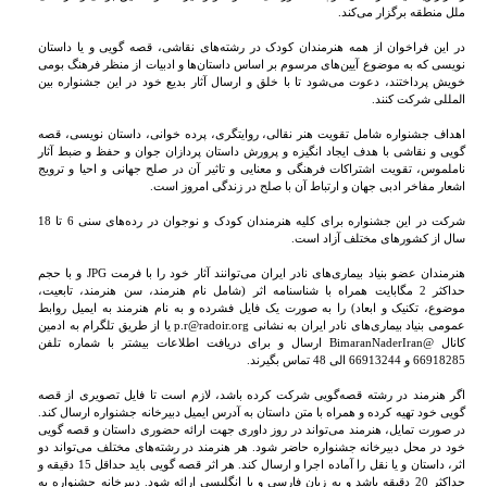
ملل منطقه برگزار می‌کند.
در این فراخوان از همه هنرمندان کودک در رشته‌های نقاشی، قصه گویی و یا داستان
نویسی که به موضوع آیین‌های مرسوم بر اساس داستان‌ها و ادبیات از منظر فرهنگ بومی
خویش پرداختند، دعوت می‌شود تا با خلق و ارسال آثار بدیع خود در این جشنواره بین
المللی شرکت کنند.
اهداف جشنواره شامل تقویت هنر نقالی، روایتگری، پرده خوانی، داستان نویسی، قصه
گویی و نقاشی با هدف ایجاد انگیزه و پرورش داستان پردازان جوان و حفظ و ضبط آثار
ناملموس، تقویت اشتراکات فرهنگی و معنایی و تاثیر آن در صلح جهانی و احیا و ترویج
اشعار مفاخر ادبی جهان و ارتباط آن با صلح در زندگی امروز است.
شرکت در این جشنواره برای کلیه هنرمندان کودک و نوجوان در رده‌های سنی 6 تا 18
سال از کشورهاى مختلف آزاد است.
هنرمندان عضو بنیاد بیماری‌های نادر ایران می‌توانند آثار خود را با فرمت JPG و با حجم
حداکثر 2 مگابایت همراه با شناسنامه اثر (شامل نام هنرمند، سن هنرمند، تابعیت،
موضوع، تکنیک و ابعاد) را به صورت یک فایل فشرده و به نام هنرمند به ایمیل روابط
عمومی بنیاد بیماری‌های نادر ایران به نشانی p.r@radoir.org یا از طریق تلگرام به ادمین
کانال @BimaranNaderIran ارسال و برای دریافت اطلاعات بیشتر با شماره تلفن
66918285 و 66913244 الی 48 تماس بگیرند.
اگر هنرمند در رشته قصه‌گویی شرکت کرده باشد، لازم است تا فایل تصویری از قصه
گویی خود تهیه کرده و همراه با متن داستان به آدرس ایمیل دبیرخانه جشنواره ارسال کند.
در صورت تمایل، هنرمند می‌تواند در روز داوری جهت ارائه حضوری داستان و قصه گویی
خود در محل دبیرخانه جشنواره حاضر شود. هر هنرمند در رشته‌های مختلف می‌تواند دو
اثر، داستان و یا نقل را آماده اجرا و ارسال کند. هر اثر قصه گویی باید حداقل 15 دقیقه و
حداکثر 20 دقیقه باشد و به زبان فارسی و یا انگلیسی ارائه شود. دبیرخانه جشنواره به