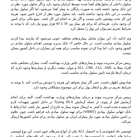
سلول داخلی از سلول‌های اهدا شده توسط ایرانیان وجود دارد و اگر سلول مورد نظر در
این بانک وجود داشته باشد به صورت رایگان به بیمار اهدا می‌شود، اما اگر سلول بنیادی
مناسب در این بانک وجود نداشته باشد، باید سلول مورد نظر از خارج تامین شود. هزینه
این کار تحت پوشش جایی نیست و اگر نیاز به انجام این کار باشد، منبع مالی برای تامین
آن وجود ندارد، هزینه‌ای که برای هر بیمار بین 30 تا 40 هزار یورو نیاز دارد که با توجه به
شرایط تحریم نمی‌توان این پول را منتقل کرد.
وی ادامه داد: این موارد شامل بیماری‌های مختلف خونی می‌شود که نیازمند پیدا کردن
سلول بنیادی مناسب است. در حال حاضر ۱۲ بانک پذیره نویسی اهدای سلول بنیادی در
کشور وجود دارد، اما پیدا کردن نمونه مناسب برای همه این بیماران در داخل کشور ممکن
نیست.
رییس مرکز مدیریت پیوند و بیماری‌های خاص وزارت بهداشت گفت: بیماران مختلفی مانند
افراد مبتلا به ALL ،CML ،CLL ،AML و موارد متعدد دیگری از بیماری‌ها وجود دارند که
درمان آن‌ها نیازمند تامین سلول بنیادی مناسب است.
شادنوش اظهار داشت: حتی اگر بیمار بخواهد این هزینه را خودش پرداخت کند، با توجه به
شرایط تحریم در نقل و انتقال پول برای این موضوع مشکلاتی وجود دارد.
رییس مرکز مدیریت پیوند و درمان بیماری‌های وزارت بهداشت گفت: البته برای انجام
آزمایش قبل از پیوند، از جمله آزمایش Typing HLA در داخل کشور تمهیدات لازم
اندیشیده شده است تا کمتر به ارسال نمونه بیمار به خارج از کشور نیاز باشد، اما ارتباط با
بانک جهانی سلول بنیادی (WBMT) برای تهیه سلول بنیادی باید فراهم باشد، چون علاوه
بر تامین سلول بنیادی مورد نیاز بیماران ایران نیز سلول بنیادی برای سایر کشورها ارسال
می‌کند.
لوسمی حاد لنفوئیدی یا به اختصار ALL یکی از انواع سرطان خون است. این نوع لوسمی
سلول‌های لنفاوی یا لنفوسیت‌ها را تحت تاثیر قرار می‌دهد که بافت‌های لنفاوی را