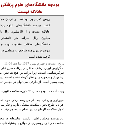
بودجه دانشگاه‌های علوم پزشکی
عادلانه نیست
رییس کمیسیون بهداشت و درمان مج
گفت: بودجه دانشگاه‌های علوم پزش
میلیون ریال سرانه هر دانشجو 
دانشگاه‌های مختلف متفاوت بوده و 
موضوع بدون هیچ شاخص و منطقی در 
گرفته شده است.
تاريخ :
بيست و چهارم بهمن 1397 ساعت 11:04
غیرکارشناسی است، زیرا بر اساس هیچ شاخص، مع
برخوردار و برخوردار در نظر گرفته نشده است. این
زمینه بسیار است. از طرفی نمی توان در مجلس تغییر
وی ادامه داد: بودجه سال 98 حوزه سلامت تغییرات چندانی نداشته و تقریبا همان چیزی که دولت اعلام کرده بود به صحن می رود.
شهریاری بیان کرد: به نظر می رسد برخی افراد نس
افراد با طرح تحول سلامت مشکل دارند و فکر می 
تحول سلامت کارهای زیادی انجام شده، هر چند به آ
این نماینده مجلس اظهار داشت: متاسفانه در مجل
سلامت دارند و در بسیاری از مواقع با پیشنهادهای م