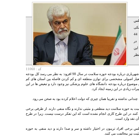
لس
کی
عادلانه نیست و از 18میلیون ریال تا 44
در
این
نظر
کد : 11060
به گزارش ایران پزشک به نقل از ایرنا، حسین علی شهریاری درباره بودجه حوزه سلامت در سال 98 افزود: به نظر می رسد کل بودجه
یار اصولی مشخصی برای توازن منطقه ای و کم کردن فاصله بین استان های کم
 موضوع درباره بودجه دانشگاه های علوم پزشکی نیز وجود دارد و تبعیض ها در این
ات زیادی در این زمینه ایجاد کرد.
بت به حوزه سلامت دید منطقی و مثبتی ندارند و نگاه منفی دارند. از طرفی برخی
کنند در این طرح کاری انجام نشده است که این تفکر درست نیست. زیرا در طرح
ن نقد وارد است.
س برخی افراد تریبون در اختیار داشته و سر و صدا دارند و دید منفی به حوزه
ثبت نیز مخالفت می کنند.