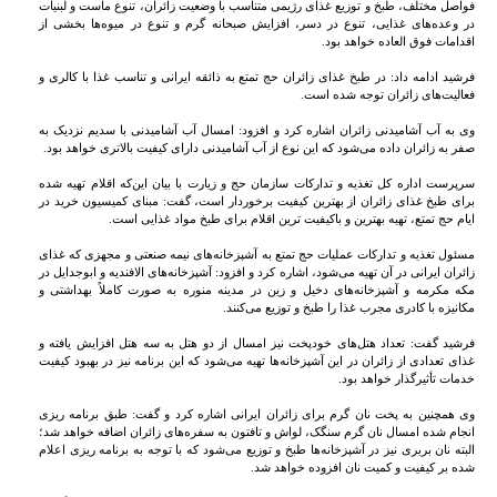
فواصل مختلف، طبخ و توزیع غذای رژیمی متناسب با وضعیت زائران، تنوع ماست و لبنیات
در وعده‌های غذایی، تنوع در دسر، افزایش صبحانه گرم و تنوع در میوه‌ها بخشی از
اقدامات فوق العاده خواهد بود.
فرشید ادامه داد: در طبخ غذای زائران حج تمتع به ذائقه ایرانی و تناسب غذا با کالری و
فعالیت‌های زائران توجه شده است.
وی به آب آشامیدنی زائران اشاره کرد و افزود: امسال آب آشامیدنی با سدیم نزدیک به
صفر به زائران داده می‌شود که این نوع از آب آشامیدنی دارای کیفیت بالاتری خواهد بود.
سرپرست اداره کل تغذیه و تدارکات سازمان حج و زیارت با بیان این‌که اقلام تهیه شده
برای طبخ غذای زائران از بهترین کیفیت برخوردار است، گفت: مبنای کمیسیون خرید در
ایام حج تمتع، تهیه بهترین و باکیفیت ترین اقلام برای طبخ مواد غذایی است.
مسئول تغذیه و تدارکات عملیات حج تمتع به آشپزخانه‌های نیمه صنعتی و مجهزی که غذای
زائران ایرانی در آن تهیه می‌شود، اشاره کرد و افزود: آشپزخانه‌های الافندیه و ابوجدایل در
مکه مکرمه و آشپزخانه‌های دخیل و زین در مدینه منوره به صورت کاملاً بهداشتی و
مکانیزه با کادری مجرب غذا را طبخ و توزیع می‌کنند.
فرشید گفت: تعداد هتل‌های خودپخت نیز امسال از دو هتل به سه هتل افزایش یافته و
غذای تعدادی از زائران در این آشپزخانه‌ها تهیه می‌شود که این برنامه نیز در بهبود کیفیت
خدمات تأثیرگذار خواهد بود.
وی همچنین به پخت نان گرم برای زائران ایرانی اشاره کرد و گفت: طبق برنامه ریزی
انجام شده امسال نان گرم سنگک، لواش و تافتون به سفره‌های زائران اضافه خواهد شد؛
البته نان بربری نیز در آشپزخانه‌ها طبخ و توزیع می‌شود که با توجه به برنامه ریزی اعلام
شده بر کیفیت و کمیت نان افزوده خواهد شد.