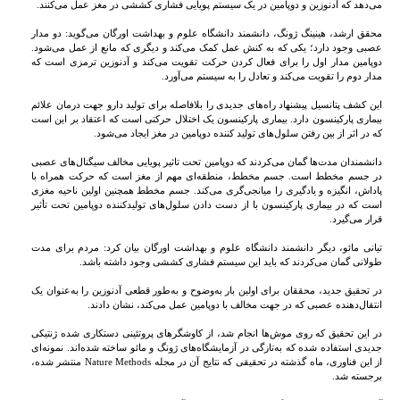
می‌دهد که آدنوزین و دوپامین در یک سیستم پویایی فشاری کششی در مغز عمل می‌کنند.
محقق ارشد، هینینگ ژونگ، دانشمند دانشگاه علوم و بهداشت اورگان می‌گوید: دو مدار
عصبی وجود دارد؛ یکی که به کنش عمل کمک می‌کند و دیگری که مانع از عمل می‌شود.
دوپامین مدار اول را برای فعال کردن حرکت تقویت می‌کند و آدنوزین ترمزی است که
مدار دوم را تقویت می‌کند و تعادل را به سیستم می‌آورد.
این کشف پتانسیل پیشنهاد راه‌های جدیدی را بلافاصله برای تولید دارو جهت درمان علائم
بیماری پارکینسون دارد. بیماری پارکینسون یک اختلال حرکتی است که اعتقاد بر این است
که در اثر از بین رفتن سلول‌های تولید کننده دوپامین در مغز ایجاد می‌شود.
دانشمندان مدت‌ها گمان می‌کردند که دوپامین تحت‌ تاثیر پویایی مخالف سیگنال‌های عصبی
در جسم مخطط است. جسم مخطط، منطقه‌ای مهم از مغز است که حرکت همراه با
پاداش، انگیزه و یادگیری را میانجی‌گری می‌کند. جسم مخطط همچنین اولین ناحیه مغزی
است که در بیماری پارکینسون با از دست دادن سلول‌های تولیدکننده دوپامین تحت تأثیر
قرار می‌گیرد.
تیانی مائو، دیگر دانشمند دانشگاه علوم و بهداشت اورگان بیان کرد: مردم برای مدت
طولانی گمان می‌کردند که باید این سیستم فشاری کششی وجود داشته باشد.
در تحقیق جدید، محققان برای اولین بار به‌وضوح و به‌طور قطعی آدنوزین را به‌عنوان یک
انتقال‌دهنده عصبی که در جهت مخالف با دوپامین عمل می‌کند، نشان دادند.
در این تحقیق که روی موش‌ها انجام شد، از کاوشگرهای پروتئینی دستکاری شده ژنتیکی
جدیدی استفاده شده که به‌تازگی در آزمایشگاه‌های ژونگ و مائو ساخته شده‌اند. نمونه‌ای
از این فناوری، ماه گذشته در تحقیقی که نتایج آن در مجله Nature Methods منتشر شده،
برجسته شد.