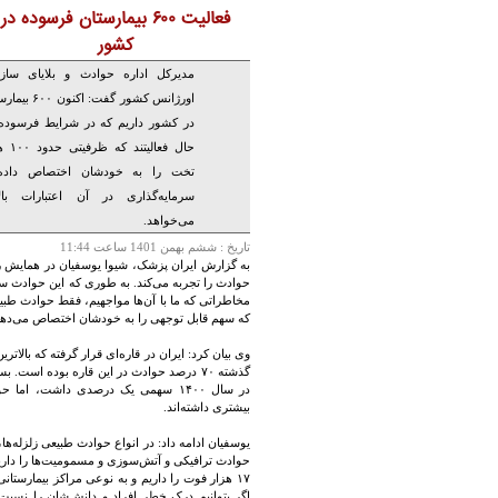
فعالیت ۶۰۰ بیمارستان فرسوده در
کشور
مدیرکل اداره حوادث و بلایای ساز
اورژانس کشور گفت: اکنون 
در کشور داریم که در شرایط فرسوده
حال فعالیتند 
تخت را به خودشان اختصاص داده
سرمایه‌گذاری در آن اعتبارات بال
می‌خواهد.
تاريخ :
ششم بهمن 1401 ساعت 11:44
حوادث را تجربه می‌کند. به طوری که این حوادث سا
مخاطراتی که ما با آن‌ها مواجهیم، فقط حوادث طبی
که سهم قابل توجهی را به خودشان اختصاص می‌دهن
گذشته ۷۰ درصد حوادث در این قاره بوده اس
در سال ۱۴۰۰ سهمی یک درصدی داشت، 
بیشتری داشته‌اند.
یوسفیان ادامه داد: در انواع حوادث طبیعی زلزله‌ها
۱۷ هزار فوت را داریم و به نوعی مراکز بیمارست
اگر بتوانیم درک خطر افراد و دانش‌شان را نسبت