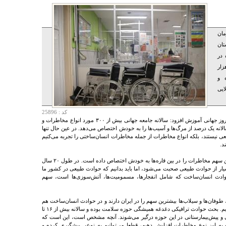
مان
۶۰۰ بیمارستان
 در
که ظرفیتی حدود ۱۰۰ هزار
 و
ایی
کد : 25896
به گزارش ایران پزشک، شیوا یوسفیان در همایش روز جهانی آموزش افزود: سالانه جامعه جهانی بیش از ۳۰۰ مورد انواع مخاطرات و
لانه یک درصد از مرگ‌ها و آسیب‌ها را به خودش اختصاص می‌دهد. در عین حال تنها
عی نیستند، بلکه انواع مخاطرات از جمله مخاطرات انسان‌ساختی را تجربه می‌کنیم
د.
وی بیان کرد: ایران در قاره‌ای قرار گرفته که بالاترین سهم مخاطرات را در بین قاره‌ها به خودش اختصاص داده است. در طول ۲۰ سال
ت. بسیار از حوادث طبیعی صحبت می‌شود، اما باید بدانیم که حوادث طبیعی در کشور ما
اما حوادث انسان‌ساخت که شامل انفجارها، مسمومیت‌ها، آتش‌سوزی‌ها است، سهم
، طوفان‌ها و سیلاب‌ها بیشترین سهم را در ایران دارند و در حوادث انسان‌ساخت هم
حوادث ترافیکی و آتش‌سوزی و مسمومیت‌ها را داریم. بحث حوادث ترافیکی دغدغه همیشگی حوزه سلامت بوده و سالانه بیش از ۱۶ تا
انی و پیش‌بیمارستانی در این حوزه درگیر می‌شوند. آنچه مشخص است، این است که
 به این نوع مخاطرات افزایش دهیم، قطعا می‌توانیم به نوعی پیشگیری کرده و