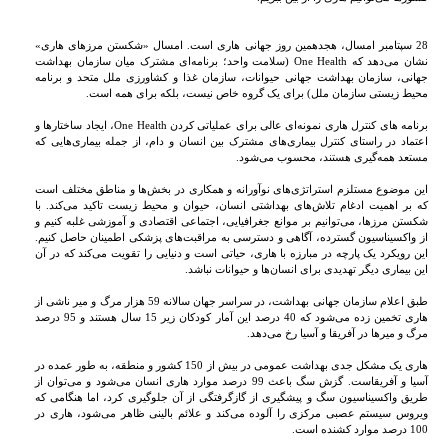
28 سپتامبر امسال، هجدهمین روز جهانی هاری است. امسال «شکستن مرزهای هاری»
نشان می‌دهد که One Health (سلامت واحد؛ برنامه‌ای مشترک میان سازمان بهداشت
جهانی، سازمان بهداشت جهانی حیوانات، سازمان غذا و کشاورزی ملل متحد و برنامه
محیط زیستی سازمان ملل) برای یک گروه خاص نیست، بلکه برای همه است.
برنامه ‌های کنترل هاری نمونه‌ای عالی برای عملیاتی کردن One Health، ایجاد ساختارها و
اعتماد در راستای کنترل بیماری‌های مشترک بین انسان و دام، از جمله بیماری‌هایی که
مستعد همه‌گیری هستند، محسوب می‌شود.
این موضوع مستلزم استراتژی‌های نوآورانه و همکاری در بخش‌ها و مناطق مختلف است
که بر اهمیت ادغام تلاش‌های بهداشتی انسان، حیوان و محیط زیست تاکید می‌کند. با
شکستن مرزها، می‌توانیم بر موانع جغرافیایی، اجتماعی اقتصادی و آموزشی غلبه کنیم و
از واکسیناسیون گسترده، آگاهی و دسترسی به مراقبت‌های پزشکی اطمینان حاصل کنیم.
این رویکرد یک پارچه در مبارزه با هاری، حیاتی است و دنیایی را تقویت می‌کند که در آن
این بیماری دیگر تهدیدی برای انسان‌ها و حیوانات نباشد.
طبق اعلام سازمان جهانی بهداشت، در سراسر جهان سالانه 59 هزار مرگ و میر ناشی از
هاری تخمین زده می‌شود که 40 درصد این آمار کودکان زیر 15 سال هستند و 95 درصد
مرگ و میرها در آفریقا و آسیا رخ می‌دهد.
هاری یک مشکل جدی بهداشت عمومی در بیش از 150 کشور و منطقه، به طور عمده در
آسیا و آفریقاست. گزش سگ باعث 99 درصد موارد هاری انسان می‌شود و می‌توان از
طریق واکسیناسیون سگ و پیشگیری از گازگرفتگی از آن جلوگیری کرد، اما هنگامی که
ویروس سیستم عصبی مرکزی را آلوده می‌کند و علائم بالینی ظاهر می‌شود، هاری در
100 درصد موارد کشنده است.