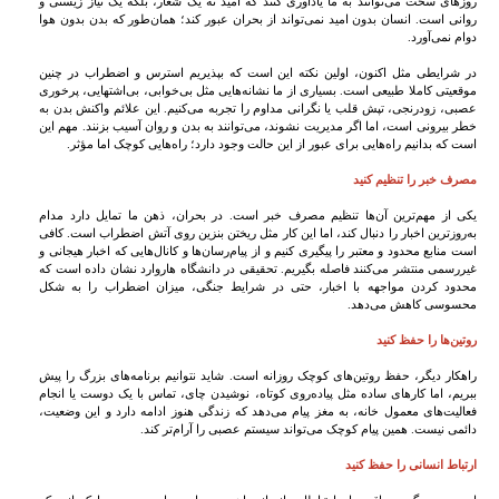
روزهای سخت می‌توانند به ما یادآوری کنند که امید نه یک شعار، بلکه یک نیاز زیستی و
روانی است. انسان بدون امید نمی‌تواند از بحران عبور کند؛ همان‌طور که بدن بدون هوا
دوام نمی‌آورد.
در شرایطی مثل اکنون، اولین نکته این است که بپذیریم استرس و اضطراب در چنین
موقعیتی کاملا طبیعی است. بسیاری از ما نشانه‌هایی مثل بی‌خوابی، بی‌اشتهایی، پرخوری
عصبی، زودرنجی، تپش قلب یا نگرانی مداوم را تجربه می‌کنیم. این علائم واکنش بدن به
خطر بیرونی است، اما اگر مدیریت نشوند، می‌توانند به بدن و روان آسیب بزنند. مهم این
است که بدانیم راه‌هایی برای عبور از این حالت وجود دارد؛ راه‌هایی کوچک اما مؤثر.
مصرف خبر را تنظیم کنید
یکی از مهم‌ترین آن‌ها تنظیم مصرف خبر است. در بحران، ذهن ما تمایل دارد مدام
به‌روزترین اخبار را دنبال کند، اما این کار مثل ریختن بنزین روی آتش اضطراب است. کافی
است منابع محدود و معتبر را پیگیری کنیم و از پیام‌رسان‌ها و کانال‌هایی که اخبار هیجانی و
غیررسمی منتشر می‌کنند فاصله بگیریم. تحقیقی در دانشگاه هاروارد نشان داده است که
محدود کردن مواجهه با اخبار، حتی در شرایط جنگی، میزان اضطراب را به شکل
محسوسی کاهش می‌دهد.
روتین‌ها را حفظ کنید
راهکار دیگر، حفظ روتین‌های کوچک روزانه است. شاید نتوانیم برنامه‌های بزرگ را پیش
ببریم، اما کارهای ساده مثل پیاده‌روی کوتاه، نوشیدن چای، تماس با یک دوست یا انجام
فعالیت‌های معمول خانه، به مغز پیام می‌دهد که زندگی هنوز ادامه دارد و این وضعیت،
دائمی نیست. همین پیام کوچک می‌تواند سیستم عصبی را آرام‌تر کند.
ارتباط انسانی را حفظ کنید