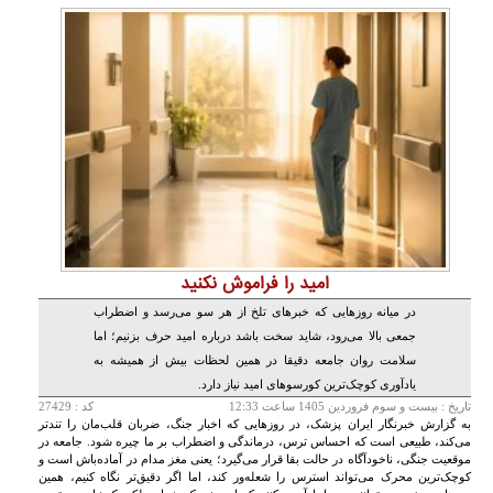
امید را فراموش نکنید
در میانه روزهایی که خبرهای تلخ از هر سو می‌رسد و اضطراب
جمعی بالا می‌رود، شاید سخت باشد درباره امید حرف بزنیم؛ اما
سلامت روان جامعه دقیقا در همین لحظات بیش از همیشه به
یادآوری کوچک‌ترین کورسوهای امید نیاز دارد.
تاريخ :
بيست و سوم فروردين 1405 ساعت 12:33
کد : 27429
به گزارش خبرنگار ایران پزشک، در روزهایی که اخبار جنگ، ضربان قلب‌مان را تندتر
می‌کند، طبیعی است که احساس ترس، درماندگی و اضطراب بر ما چیره شود. جامعه در
موقعیت جنگی، ناخودآگاه در حالت بقا قرار می‌گیرد؛ یعنی مغز مدام در آماده‌باش است و
کوچک‌ترین محرک می‌تواند استرس را شعله‌ور کند، اما اگر دقیق‌تر نگاه کنیم، همین