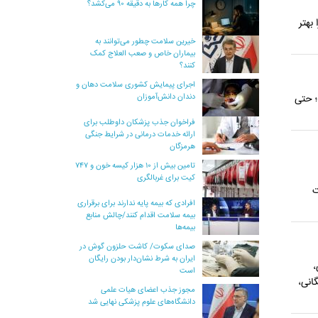
چرا همه کارها به دقیقه ۹۰ می‌کشد؟
بهتر
خیرین سلامت چطور می‌توانند به
بیماران خاص و صعب العلاج کمک
کنند؟
اجرای پیمایش کشوری سلامت دهان و
دندان دانش‌آموزان
؛ حتی
فراخوان جذب پزشکان داوطلب برای
ارائه خدمات درمانی در شرایط جنگی
هرمزگان
تامین بیش از ۱۰ هزار کیسه خون و ۷۴۷
کیت برای غربالگری
ت
افرادی که بیمه پایه ندارند برای برقراری
بیمه سلامت اقدام کنند/چالش منابع
بیمه‌ها
صدای سکوت/ کاشت حلزون گوش در
ایران به شرط نشان‌دار بودن رایگان
،
است
انی،
مجوز جذب اعضای هیات علمی
دانشگاه‌های علوم پزشکی نهایی شد