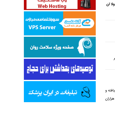
لا آن
افته و
هزاران