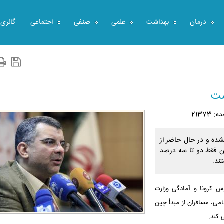
درمان
بهداشت
علمی
صنفی
اجتماعی
گالری
ست
21373
ده و در حال حاضر از
ان فقط دو تا سه درصد
وس کرونا و آمادگی وزارت
امی، مسافران از مبدأ چین
 کند.