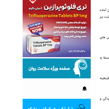
 آماده
شت نیز
وس های
تلا به
رنطینه
ردگی و