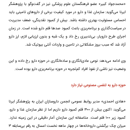
«محمدجواد کبیر» عضو فرهنگستان علوم پزشکی نیز در گفت‌وگو با پژوهشگر
ایرنا می‌گوید: سازمان غذا و دارو در مورد کیفیت برخی از داروهای تامینی باید
احساس مسئولیت بهتری داشته باشد. بیش از کمبود نقدینگی، ضعف مدیریت
در سیاست‌گذاری و برنامه‌ریزی باعث کمبود صدها قلم دارو شده است. در زمان
اجرای طرح دارویار، بی‌تدبیری رخ داد و یک شبه و بدون ارزیابی لازم، ارز دارو
آزاد شد که سبب بروز مشکلاتی در تامین و واردات آنتی بیوتیک شد.
وی ادامه می‌دهد: نوعی عادی‌انگاری و ساده‌انگاری در حوزه دارو رخ داده و این
وضعیت نیز ناشی از نفوذ افراد کم‌تجربه در حوزه برنامه‌ریزی دارو بوده است.
حوزه دارو به تنفس مصنوعی نیاز دارد
«هادی احمدی» مدیر روابط عمومی انجمن داروسازان ایران به پژوهشگر ایرنا
می‌گوید: اکنون بیش از ۳۰۰ قلم کمبود دارو داریم اما از نظر سازمان غذا و دارو،
کمبود زیر ۱۰۰ قلم است. متاسفانه این سازمان آمار دقیقی در این زمینه ندارد.
میزان چک برگشتی داروخانه‌ها در چهار ماهه نخست امسال به رقم بی‌سابقه ۳